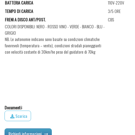
BATTERIA CARICA
110V-220V
TEMPO DI CARICA
3/5 ORE
CBS
FRENI A DISCO ANT/POST.
COLORI DISPONIBILI: NERO - ROSSO VINO - VERDE - BIANCO - BLU -
GRIGIO
NB.
Le autonomie indicano sono basate su condizioni climatiche
favorevoli (temperatura – vento), condizioni stradali pianeggianti
con velocità costante di 30km/he peso del guidatore di 70kg
Documenti:
Scarica
Richiedi informazioni