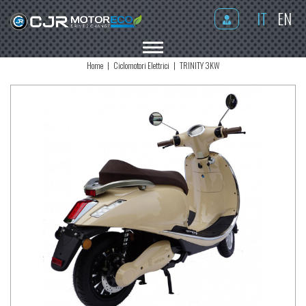
IT
EN
MENU
Home
Ciclomotori Elettrici
TRINITY 3KW