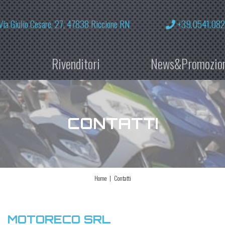
Via Giulio Cesare, 27, 47838 Riccione RN
+39.0541.08
i
Rivenditori
News&Promozio
CONTATTI
Home
Contatti
MOTORECO SRL