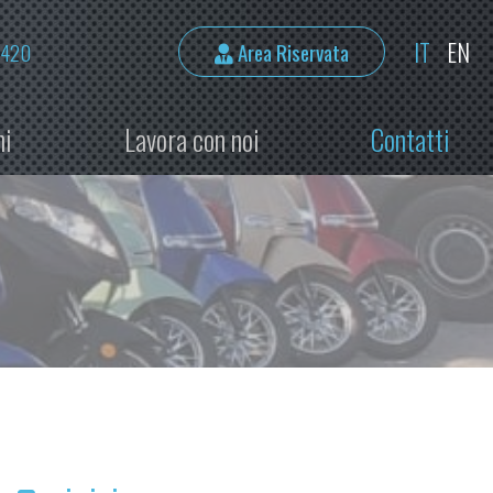
IT
EN
2420
Area Riservata
ni
Lavora con noi
Contatti