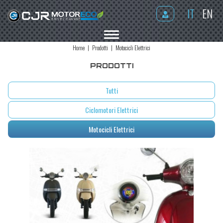
IT
EN
MENU
Home
Prodotti
Motocicli Elettrici
PRODOTTI
Tutti
Ciclomotori Elettrici
Motocicli Elettrici