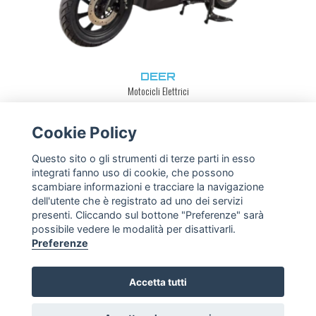
DEER
Motocicli Elettrici
Scopri di più
Cookie Policy
Questo sito o gli strumenti di terze parti in esso
integrati fanno uso di cookie, che possono
scambiare informazioni e tracciare la navigazione
dell'utente che è registrato ad uno dei servizi
presenti. Cliccando sul bottone "Preferenze" sarà
possibile vedere le modalità per disattivarli.
Preferenze
Via Giulio Cesare, 27, 47838 Riccione RN
Tel
+39.0541.082420
|
info@cjrmotoreco.com
Accetta tutti
P.IVA 04356030405 - Capitale Sociale: € 100.000,00 i.v.
Cookie Policy