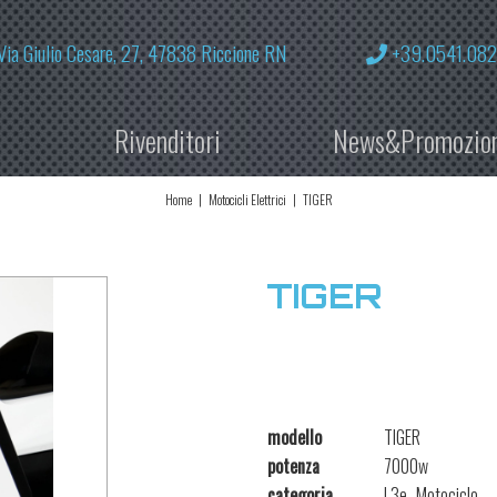
Via Giulio Cesare, 27, 47838 Riccione RN
+39.0541.08
i
Rivenditori
News&Promozio
Home
Motocicli Elettrici
TIGER
TIGER
modello
TIGER
potenza
7000w
categoria
L3e -Motociclo