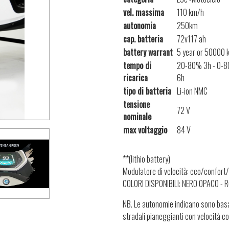
vel. massima
110 km/h
autonomia
250km
cap. batteria
72v117 ah
battery warrant
5 year or 50000 
tempo di
20-80% 3h - 0-8
ricarica
6h
tipo di batteria
Li-ion NMC
tensione
72 V
nominale
max voltaggio
84 V
**(lithio battery)
Modulatore di velocità: eco/confort
COLORI DISPONIBILI: NERO OPACO - R
NB.
Le autonomie indicano sono basat
stradali pianeggianti con velocità 